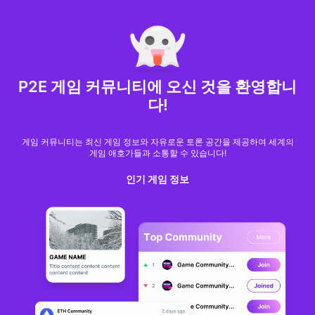
MARKET CAP :
$6,685,642,370,368.3
NFT Volume(7D) :
$66,940,158.7
ETH
GameFi
P2E 게임 커뮤니티에 오신 것을 환영합니
다!
게임 커뮤니티는 최신 게임 정보와 자유로운 토론 공간을 제공하여 세계의
게임 애호가들과 소통할 수 있습니다!
인기 게임 정보