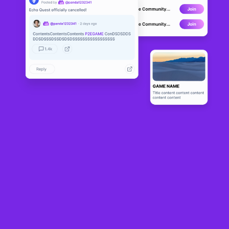
Virago Unch
DEVELOPMENT
ained
0
N/A
About
Viragos: Unchained is more than just another fighting game. It being 
fully hand drawn already seperates it.
