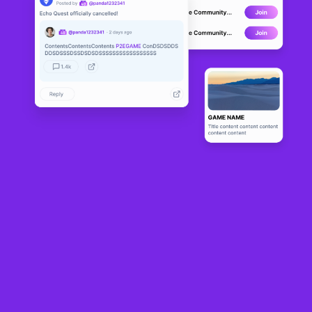
Gif Games
DEVELOPMENT
1
N/A
About
The official account of Gif Games • Creating A Web3 Gaming 
Universe 