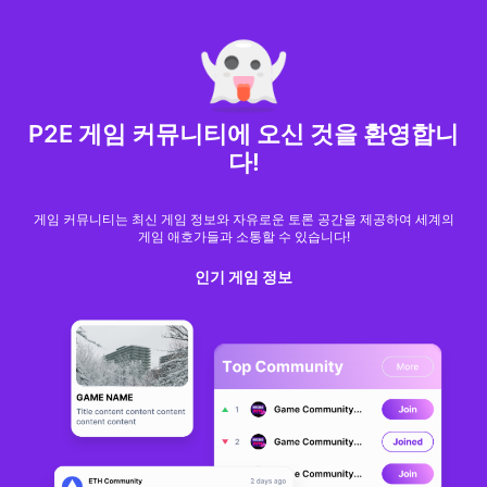
MARKET CAP :
$6,685,642,370,368.3
NFT Volume(7D) :
$66,940,158.7
ETH
GameFi
P2E 게임 커뮤니티에 오신 것을 환영합니
다!
게임 커뮤니티는 최신 게임 정보와 자유로운 토론 공간을 제공하여 세계의
게임 애호가들과 소통할 수 있습니다!
인기 게임 정보