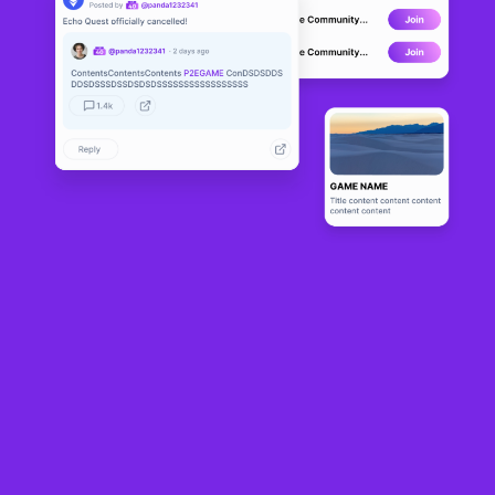
Double Jump
BETA
0
N/A
About
Double Jump is the first race-to-finish party game on Solana! 
Traverse through wonderfully diverse maps such as jungle ruins or a 