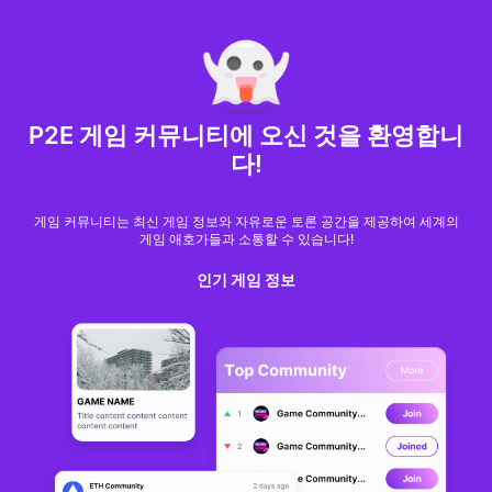
MARKET CAP :
$6,685,642,370,368.3
NFT Volume(7D) :
$66,940,158.7
ETH
GameFi
P2E 게임 커뮤니티에 오신 것을 환영합니
다!
게임 커뮤니티는 최신 게임 정보와 자유로운 토론 공간을 제공하여 세계의
게임 애호가들과 소통할 수 있습니다!
인기 게임 정보