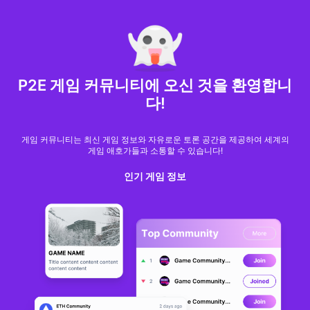
MARKET CAP :
$6,685,642,370,368.3
NFT Volume(7D) :
$66,940,158.7
ETH
GameFi
P2E 게임 커뮤니티에 오신 것을 환영합니
다!
게임 커뮤니티는 최신 게임 정보와 자유로운 토론 공간을 제공하여 세계의
게임 애호가들과 소통할 수 있습니다!
인기 게임 정보