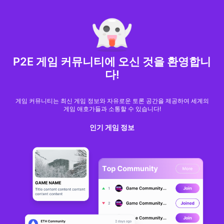
MARKET CAP :
$6,685,642,370,368.3
NFT Volume(7D) :
$66,940,158.7
ETH
GameFi
P2E 게임 커뮤니티에 오신 것을 환영합니
다!
게임 커뮤니티는 최신 게임 정보와 자유로운 토론 공간을 제공하여 세계의
게임 애호가들과 소통할 수 있습니다!
인기 게임 정보