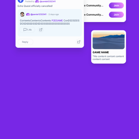
Across Lunacia
ALPHA
1
N/A
About
Across Lunacia is an upcoming 2D action-adventure platformer 
based on the hit blockchain game, Axie Infinity.