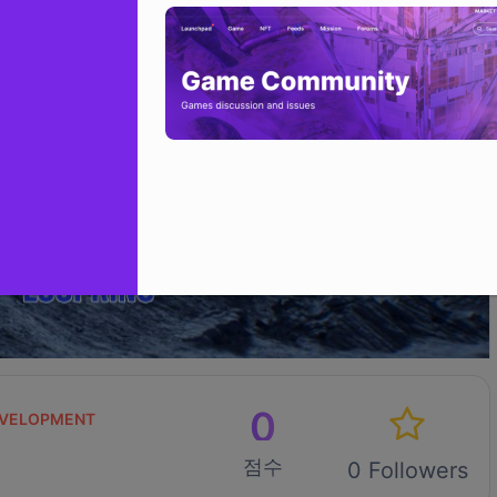
0
VELOPMENT
점수
0 Followers