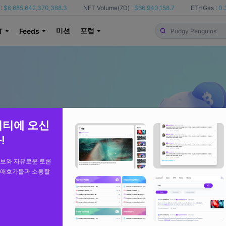
:
$6,685,642,370,368.3
NFT Volume(7D) :
$66,940,158.7
ETHGas :
0.
미션
포럼
T
Feeds
니티에 오신
!
정보와 자유로운 토론
 애호가들과 소통할