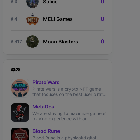
0
Solice
# 3
0
MELI Games
# 4
0
Moon Blasters
# 417
ngdom Karnage
The Fabled
Wizardium
추천
Pirate Wars
Pirate wars is a crypto NFT game
that focuses on the best user pirate
theme experience.
MetaOps
We are striving to maximize gamers’
playing experience with an
immersive, NFT-based first-person
shooter on Solana.
Blood Rune
Blood Rune is a physical/digital