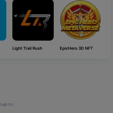
Light Trail Rush
EpicHero 3D NFT
Ki
타냅니다.