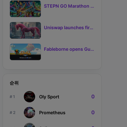
STEPN GO Marathon Challenge Season 3: Sign-Ups Live With Teams and Missed-Day Insurance
Uniswap launches first Robinhood Chain launchpad
Fableborne opens Guild signups for Season 5 as Guilds 2.0 lifts the prize pool to 95%
순위
0
Oly Sport
# 1
0
Prometheus
# 2