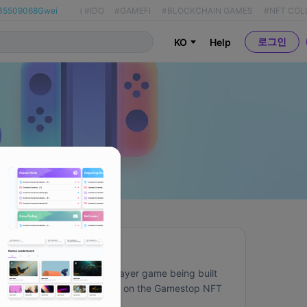
35509068Gwei
(
#IDO
#GAMEFI
#BLOCKCHAIN GAMES
#NFT COL
로그인
KO
Help
About
A collaborative multiplayer game being built 
with Loopring projects on the Gamestop NFT 
Marketplace