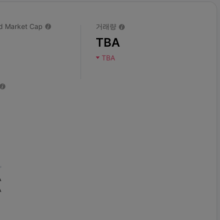
ted Market Cap
거래량
TBA
TBA
A
A