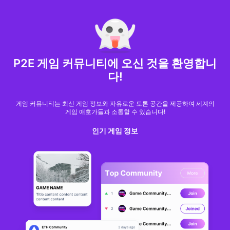
MARKET CAP :
$6,685,642,370,368.3
NFT Volume(7D) :
$66,940,158.7
ETH
GameFi
P2E 게임 커뮤니티에 오신 것을 환영합니
다!
게임 커뮤니티는 최신 게임 정보와 자유로운 토론 공간을 제공하여 세계의
게임 애호가들과 소통할 수 있습니다!
인기 게임 정보