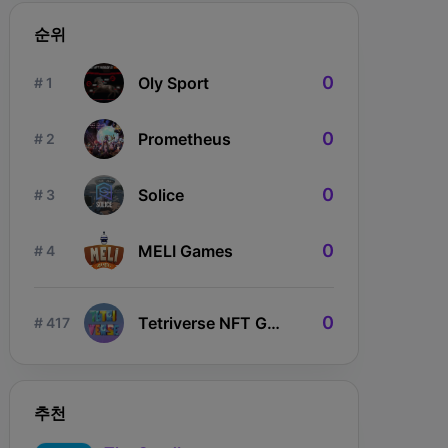
순위
0
Oly Sport
# 1
0
Prometheus
# 2
ngdom Karnage
The Fabled
Wizardium
0
Solice
# 3
0
MELI Games
# 4
0
Tetriverse NFT Game
# 417
추천