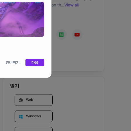
and earn tokens. Built on the V Systems' 
...
View all
blockchain (VSYS), Tetriverse features 
different gameplay, including PVE, PVP, and 
커뮤니티
solo games. Players can earn TET tokens – the 
Tetriverse native token, and swap TET for 
VSYS tokens. Alpha launch: April 2024Official 
launch: May/June 2024 
홈페이지
건너뛰기
다음
받기
Web
Windows