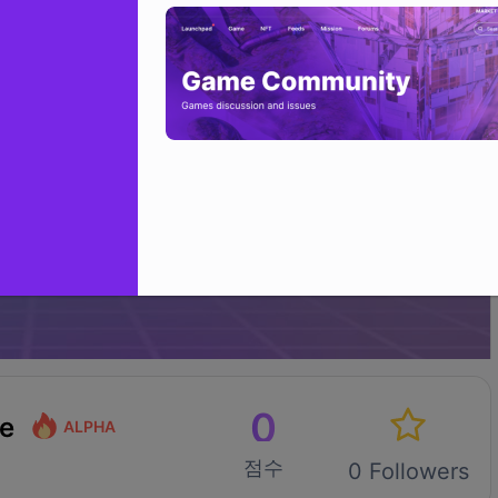
0
e
ALPHA
점수
0 Followers