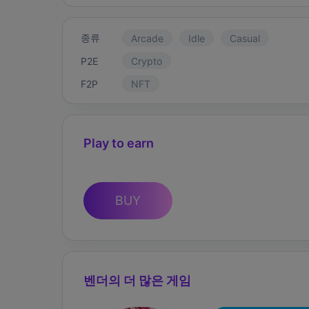
종류
Arcade
Idle
Casual
P2E
Crypto
F2P
NFT
Play to earn
BUY
벤더의 더 많은 게임