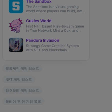
The Sandbox
The Sandbox is a virtual gaming
world where players can build, own,
and monetize their gaming
experiences.
Cukies World
First NFT based Play-to-Earn game
in Tron Network Mint a Cuki and
start earning!
Pandora Invasion
Strategy Game Creation System
with NFT and Blockchain
integration.
블록체인 게임 리스트
NFT 게임 리스트
암호화폐 게임 리스트
플레이 투 언 게임 목록