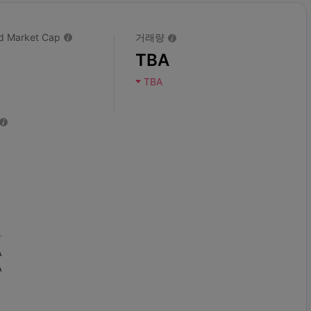
ted Market Cap
거래량
TBA
TBA
A
A