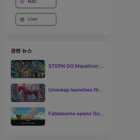
MAC
Linux
관련 뉴스
STEPN GO Marathon Challenge Season 3: Sign-Ups Live With Teams and Missed-Day Insurance
Uniswap launches first Robinhood Chain launchpad
Fableborne opens Guild signups for Season 5 as Guilds 2.0 lifts the prize pool to 95%