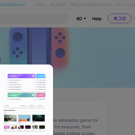
35509068Gwei
(
#IDO
#GAMEFI
#BLOCKCHAIN GAMES
#NFT COL
로그인
KO
Help
About
Tetriverse is a Tetris-like elimination game for 
browsers. Tetriverse is for everyone, from 
gaming to Web3 enthusiasts looking to play 