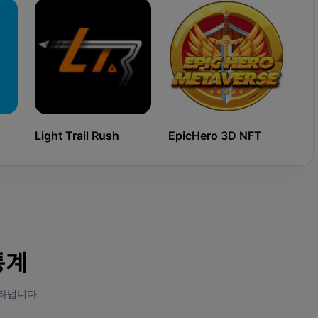
Light Trail Rush
EpicHero 3D NFT
Ki
 통계
타냅니다.