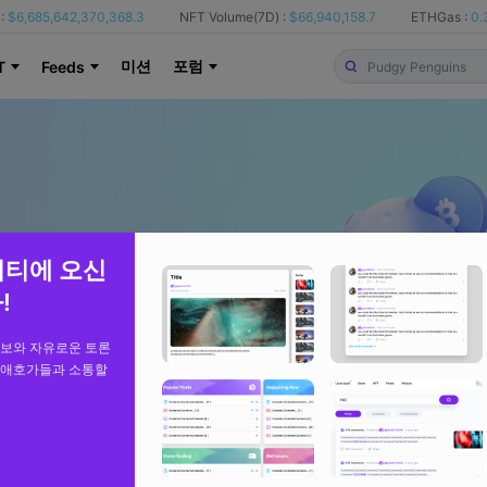
:
$6,685,642,370,368.3
NFT Volume(7D) :
$66,940,158.7
ETHGas :
0.
미션
포럼
T
Feeds
니티에 오신
!
정보와 자유로운 토론
 애호가들과 소통할