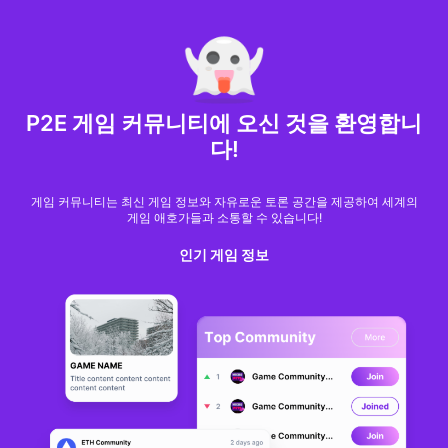
MARKET CAP :
$6,685,642,370,368.3
NFT Volume(7D) :
$66,940,158.7
ETH
GameFi
P2E 게임 커뮤니티에 오신 것을 환영합니
다!
게임 커뮤니티는 최신 게임 정보와 자유로운 토론 공간을 제공하여 세계의
게임 애호가들과 소통할 수 있습니다!
인기 게임 정보