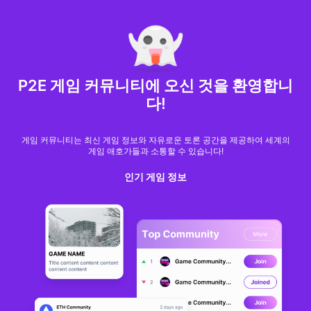
MARKET CAP :
$6,685,642,370,368.3
NFT Volume(7D) :
$66,940,158.7
ETH
GameFi
P2E 게임 커뮤니티에 오신 것을 환영합니
다!
게임 커뮤니티는 최신 게임 정보와 자유로운 토론 공간을 제공하여 세계의
게임 애호가들과 소통할 수 있습니다!
인기 게임 정보