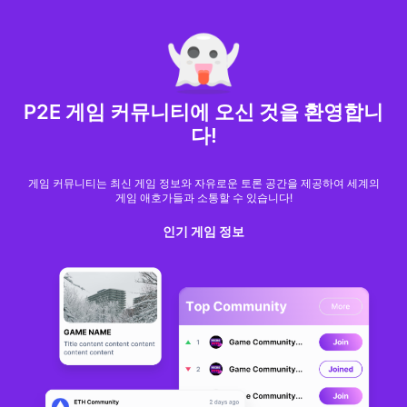
MARKET CAP :
$6,685,642,370,368.3
NFT Volume(7D) :
$66,940,158.7
ETH
GameFi
P2E 게임 커뮤니티에 오신 것을 환영합니
다!
게임 커뮤니티는 최신 게임 정보와 자유로운 토론 공간을 제공하여 세계의
게임 애호가들과 소통할 수 있습니다!
인기 게임 정보