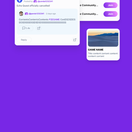
Shardboun
DEVELOPMENT
d
0
N/A
About
Shardbound is an immersive, multiplayer collectible tactics game 
packed with rich lore, deep strategy, and cutthroat competition. Set 