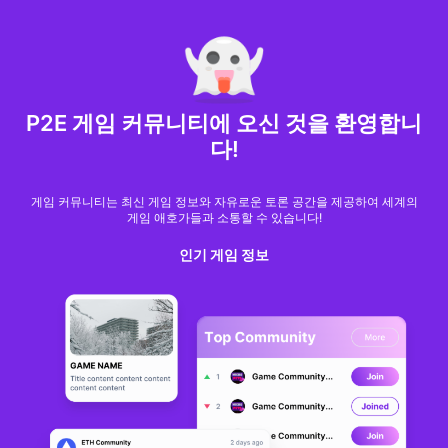
MARKET CAP :
$6,685,642,370,368.3
NFT Volume(7D) :
$66,940,158.7
ETH
P2E 게임 커뮤니티에 오신 것을 환영합니
다!
게임 커뮤니티는 최신 게임 정보와 자유로운 토론 공간을 제공하여 세계의
게임 애호가들과 소통할 수 있습니다!
인기 게임 정보
Azuki
3 / 8
추천 NFT Drops