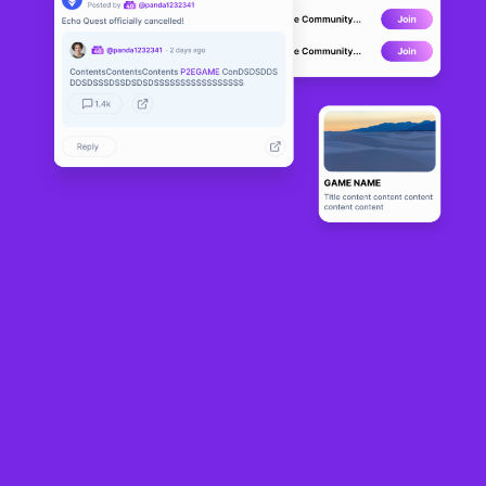
Clash of NFT
LIVE
51
N/A
About
CON multiverse is a cross-chain GameFi project, including features 
such as cross-chain transactions, yield farming, synthetic assets 