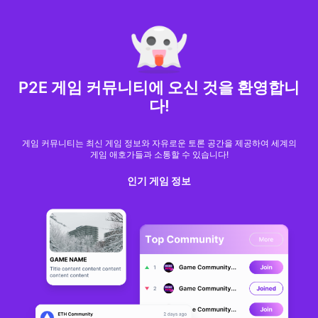
MARKET CAP :
$6,685,642,370,368.3
NFT Volume(7D) :
$66,940,158.7
ETH
GameFi
P2E 게임 커뮤니티에 오신 것을 환영합니
다!
게임 커뮤니티는 최신 게임 정보와 자유로운 토론 공간을 제공하여 세계의
게임 애호가들과 소통할 수 있습니다!
인기 게임 정보