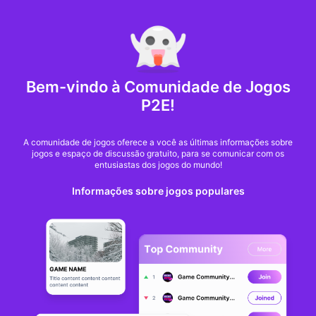
MARKET CAP :
$6,685,642,370,368.3
NFT Volume(7D) :
$66,940,158.7
ETH
GameFi
Bem-vindo à Comunidade de Jogos
P2E!
A comunidade de jogos oferece a você as últimas informações sobre
jogos e espaço de discussão gratuito, para se comunicar com os
entusiastas dos jogos do mundo!
Informações sobre jogos populares