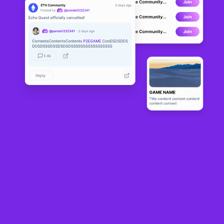
Tevaera
LIVE
0
N/A
Sobre
Our first post to share our thoughts about Metaverse and introduce 
Tevaera to the Web 3.0 crypto community. There is no correct 