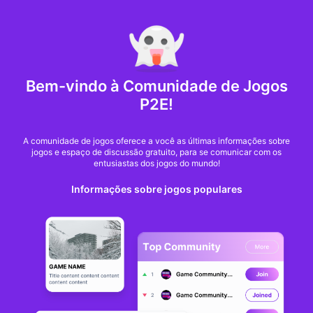
MARKET CAP :
$6,685,642,370,368.3
NFT Volume(7D) :
$66,940,158.7
ETH
GameFi
Bem-vindo à Comunidade de Jogos
P2E!
A comunidade de jogos oferece a você as últimas informações sobre
jogos e espaço de discussão gratuito, para se comunicar com os
entusiastas dos jogos do mundo!
Informações sobre jogos populares