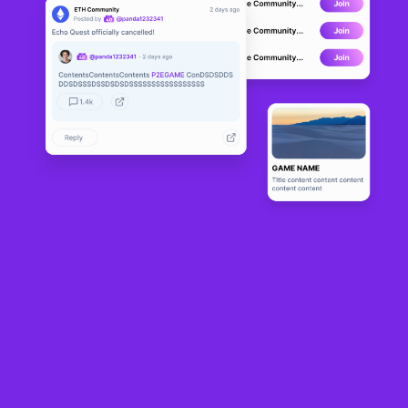
Samurai Rising
LIVE
7
N/A
Sobre
A Play-To-Earn NFT Card Game. SamuraiRising launched on 
September 18th with the aim of capturing a significant share of the 