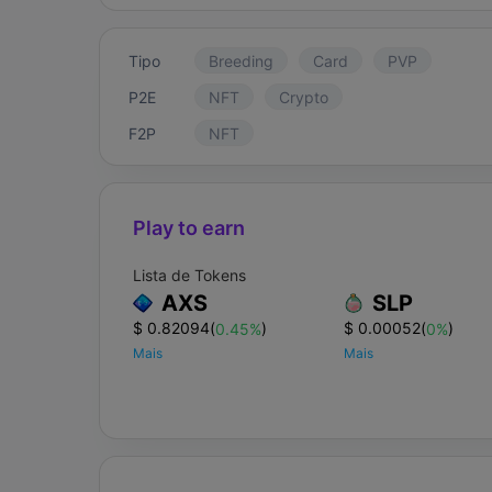
Tipo
Breeding
Card
PVP
P2E
NFT
Crypto
F2P
NFT
Play to earn
Lista de Tokens
AXS
SLP
$ 0.82094
(
)
$ 0.00052
(
)
0.45%
0%
Mais
Mais