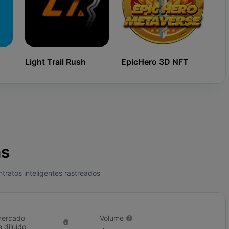
Light Trail Rush
EpicHero 3D NFT
Ki
as
ratos inteligentes rastreados
mercado
Volume
 diluído