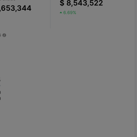
$ 8,543,522
,653,344
6.69%
G
%
0
0