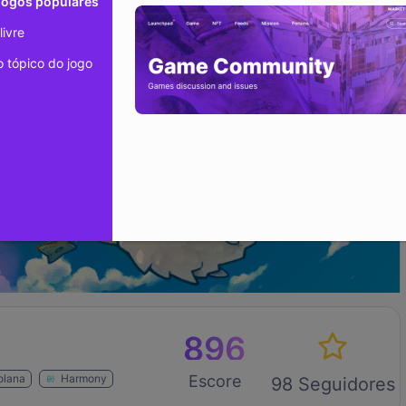
jogos populares
livre
tópico do jogo
896
olana
Harmony
Escore
98 Seguidores