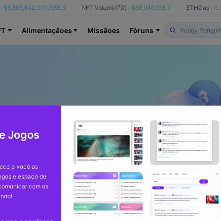
:
$6,685,642,370,368.3
NFT Volume(7D) :
$66,940,158.7
ETHGas :
0.
FT
Alimentaçãoes
Missãoes
Fóruns
e Jogos
ece a você as
jogos e espaço de
 comunicar com os
undo!