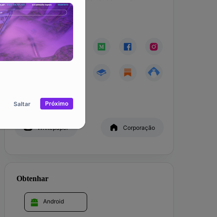
Comunidade
Próximo
Saltar
Whitepaper
Corporação
Obtenhar
Android