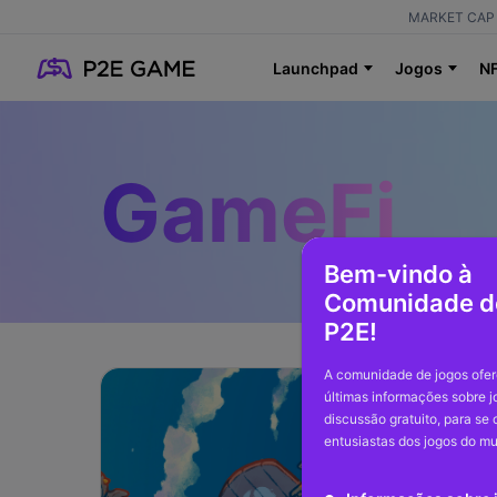
MARKET CAP 
Launchpad
Jogos
N
GameFi
Bem-vindo à
Comunidade d
P2E!
A comunidade de jogos ofer
últimas informações sobre 
discussão gratuito, para se
entusiastas dos jogos do m