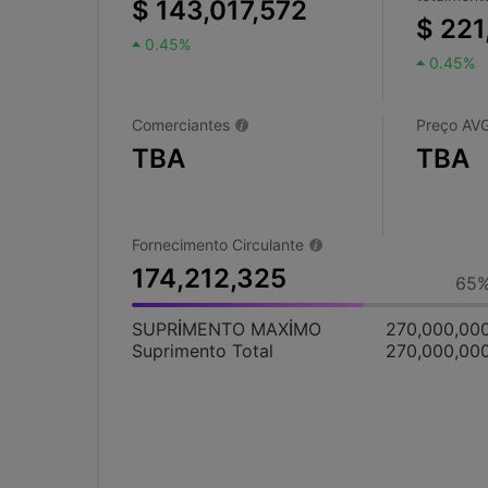
$ 143,017,572
$ 221
0.45%
0.45%
Comerciantes
Preço AV
TBA
TBA
Fornecimento Circulante
174,212,325
65
SUPRİMENTO MAXİMO
270,000,00
Suprimento Total
270,000,00