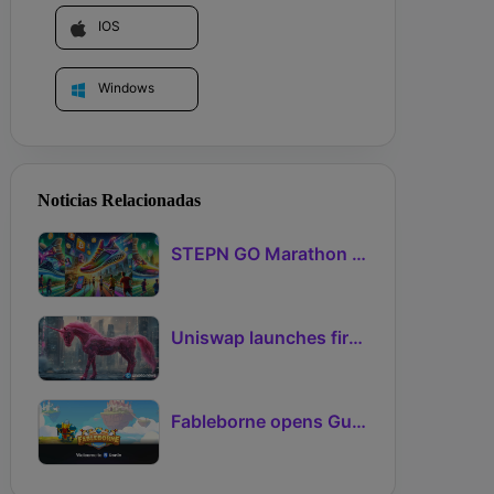
IOS
Windows
Noticias Relacionadas
STEPN GO Marathon Challenge Season 3: Sign-Ups Live With Teams and Missed-Day Insurance
Uniswap launches first Robinhood Chain launchpad
Fableborne opens Guild signups for Season 5 as Guilds 2.0 lifts the prize pool to 95%