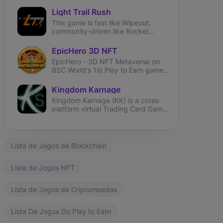
Light Trail Rush
This game is fast like Wipeout,
community-driven like Rocket
League and brings user-generated
tracks like TrackMania.
EpicHero 3D NFT
ngdom Karnage
The Fabled
Wizardium
EpicHero - 3D NFT Metaverse on
BSC World's 1st Play to Earn game
rewarding NFT holders in BNB 7%
each buy&sell.
Kingdom Karnage
Kingdom Karnage (KK) is a cross-
platform virtual Trading Card Game
available to play on PC and
Android.
Lista de Jogos de Blockchain
Lista de Jogos NFT
Lista de Jogos de Criptomoedas
Lista De Jogos Do Play to Earn