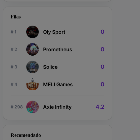
Filas
0
Oly Sport
# 1
0
Prometheus
# 2
0
Solice
# 3
0
MELI Games
# 4
4.2
Axie Infinity
# 298
Recomendado