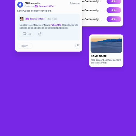
Ancient Oas
DEVELOPMENT
is
0
N/A
Sobre
Ancient Oasis is a fantasy world, collectible series and Journey 
game, created on the WAX blockchain. This is a world where you 