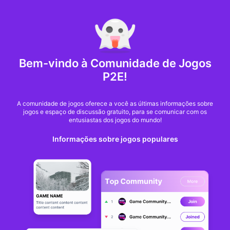
MARKET CAP :
$6,685,642,370,368.3
NFT Volume(7D) :
$66,940,158.7
ETH
GameFi
Bem-vindo à Comunidade de Jogos
P2E!
A comunidade de jogos oferece a você as últimas informações sobre
jogos e espaço de discussão gratuito, para se comunicar com os
entusiastas dos jogos do mundo!
Informações sobre jogos populares