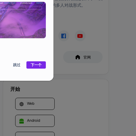
元风格和令人耳目一新的多人对战形式。
社交媒体
白皮书
官网
跳过
下一个
开始
Web
Android