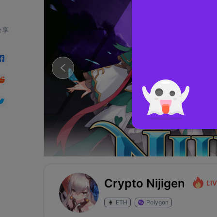
分享
Crypto Nijigen
LI
ETH
Polygon