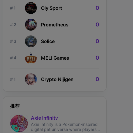
0
Oly Sport
# 1
0
Prometheus
# 2
0
Solice
# 3
0
MELI Games
# 4
0
Crypto Nijigen
# 1
ngdom Karnage
The Fabled
Wizardium
推荐
Axie Infinity
Axie Infinity is a Pokemon-inspired
digital pet universe where players