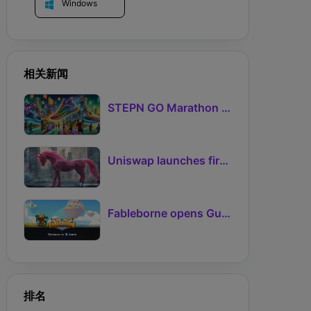
Windows
相关新闻
STEPN GO Marathon Challenge Season 3: Sign-Ups Live With Teams and Missed-Day Insurance
Uniswap launches first Robinhood Chain launchpad
Fableborne opens Guild signups for Season 5 as Guilds 2.0 lifts the prize pool to 95%
排名