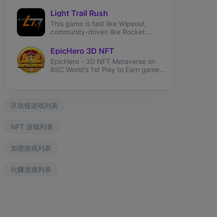
can battle, trade, and collect
fantasy creatures called Axies.
Light Trail Rush
This game is fast like Wipeout,
community-driven like Rocket
League and brings user-generated
tracks like TrackMania.
EpicHero 3D NFT
EpicHero - 3D NFT Metaverse on
BSC World's 1st Play to Earn game
rewarding NFT holders in BNB 7%
each buy&sell.
区块链游戏列表
NFT 游戏列表
加密游戏列表
玩赚游戏列表