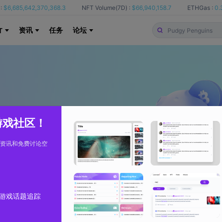
:
$6,685,642,370,368.3
NFT Volume(7D) :
$66,940,158.7
ETHGas :
0.
资讯
任务
论坛
T
 游戏社区！
资讯和免费讨论空
游戏话题追踪