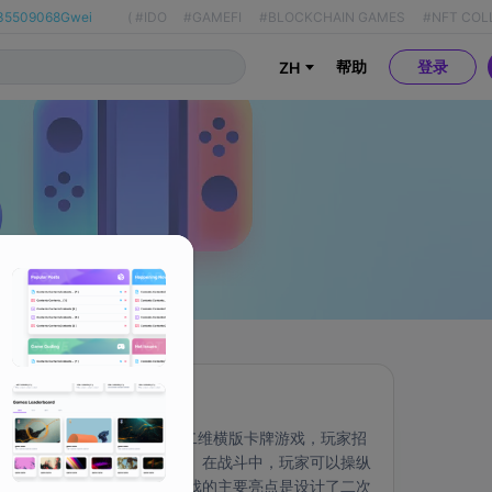
35509068Gwei
(
#IDO
#GAMEFI
#BLOCKCHAIN GAMES
#NFT COL
帮助
登录
ZH
关于
Crypto Nijigen是一款二维横版卡牌游戏，玩家招
募多个英雄并培养他们。在战斗中，玩家可以操纵
英雄释放技能。我们游戏的主要亮点是设计了二次