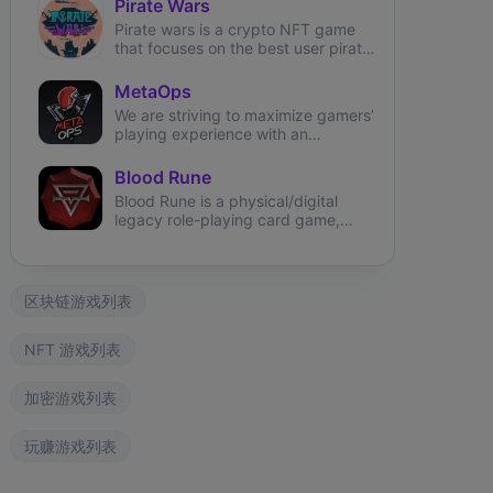
Pirate Wars
Pirate wars is a crypto NFT game
that focuses on the best user pirate
theme experience.
MetaOps
We are striving to maximize gamers’
playing experience with an
immersive, NFT-based first-person
shooter on Solana.
Blood Rune
Blood Rune is a physical/digital
legacy role-playing card game,
securing ownership using NFT on
the environmentally friendly
Phantasma Chain.
区块链游戏列表
NFT 游戏列表
加密游戏列表
玩赚游戏列表