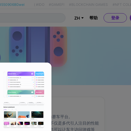
35509068Gwei
(
#IDO
#GAMEFI
#BLOCKCHAIN GAMES
#NFT COL
帮助
登录
ZH
关于
由 Cardano 提供支持的赛车平台。 
CARdano4SPEED nft 不仅是多代引人注目的性能
车系列，而且持有一辆也可以让车主访问游戏等