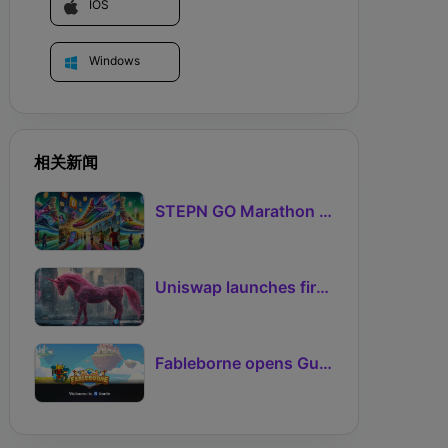
IOS
Windows
相关新闻
STEPN GO Marathon Challenge Season 3: Sign-Ups Live With Teams and Missed-Day Insurance
Uniswap launches first Robinhood Chain launchpad
Fableborne opens Guild signups for Season 5 as Guilds 2.0 lifts the prize pool to 95%