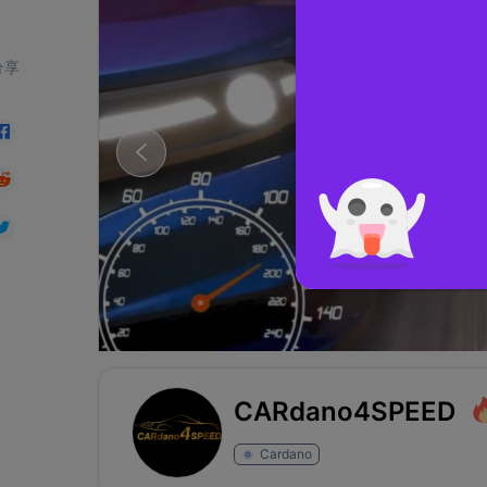
分享
CARdano4SPEED
Cardano