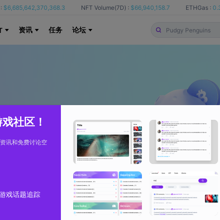
:
$6,685,642,370,368.3
NFT Volume(7D) :
$66,940,158.7
ETHGas :
0.
资讯
任务
论坛
T
 游戏社区！
资讯和免费讨论空
游戏话题追踪