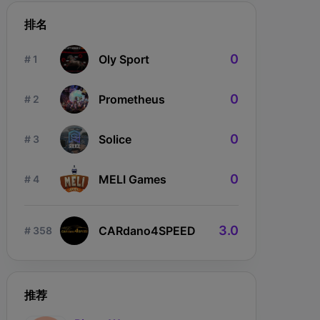
排名
0
Oly Sport
# 1
0
Prometheus
# 2
ngdom Karnage
The Fabled
0
Wizardium
Solice
# 3
0
MELI Games
# 4
3.0
CARdano4SPEED
# 358
推荐