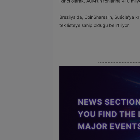
İkinci olarak, AUM'un fonlarına 410 mily
Brezilya'da, CoinShares'in, Suécia'ya kr
tek listeye sahip olduğu belirtiliyor.