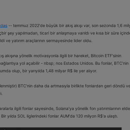
edas
-- temmuz 2022'de büyük bir akış akışı var, son sezonda 1,6 mil
içbir şey yapılmadan, ticari bir anlaşmaya varıldı ve kısa bir süre içind
ldi ve yatırım araçlarının sermayesinde lider oldu.
ış akışına yönelik motivasyonla ilgili bir hareket, Bitcoin ETF'sinin
bağlantıya yol açabilir - nbsp;
nos Estados Unidos. Bu fonlar, BTC'nin
umda olup, bir yarıyılda 1,48 milyar R$ ile yer alıyor.
etlenmiştir) BTC'nin daha da artmasıyla birlikte fonlardan geri döndü v
ı.
larla ilgili fonlar sayesinde, Solana'ya yönelik fon yatırımlarının elde
Bir yılda SOL liglerindeki fonlar AUM'da 120 milyon R$'a ulaştı.