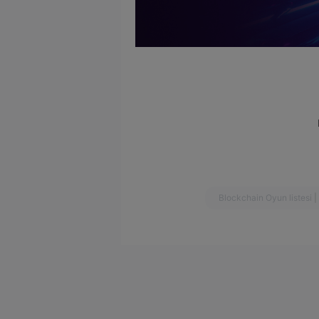
Blockchain Oyun listesi
|