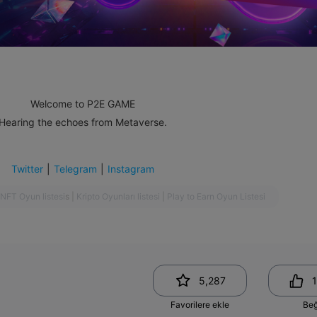
Welcome to P2E GAME
Hearing the echoes from Metaverse.
Twitter
|
Telegram
|
Instagram
NFT Oyun listesi
s
|
Kripto Oyunları listesi
|
Play to Earn Oyun Listesi
5,287
1
Favorilere ekle
Be