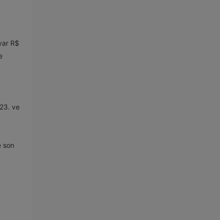
yar R$
e
 23. ve
e son