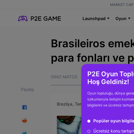
MARKET CAP 
Launchpad
Oyun
Brasileiros emek
para fonları ve 
P2E Oyun Topl
GINO MATOS
Hoş Geldiniz!
Paylaş
Oyun topluluğu, dünya gene
tutkunlarıyla iletişim kurma
Brezilya, Temmuz 2022'de büyük hacimli 
bilgilerini ve ücretsiz tartış
Popüler oyun bilgile
Ücretsiz konu tartış