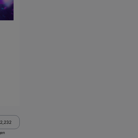
2,232
ğen