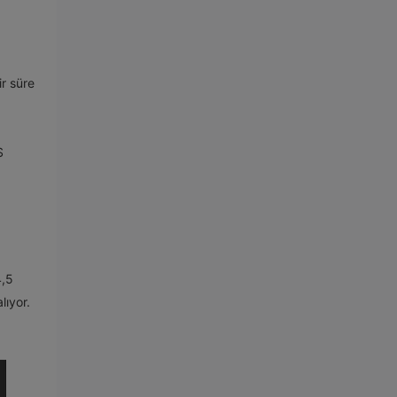
ir süre
$
4,5
lıyor.