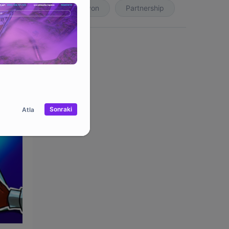
Koleksiyon
Partnership
Sonraki
Atla