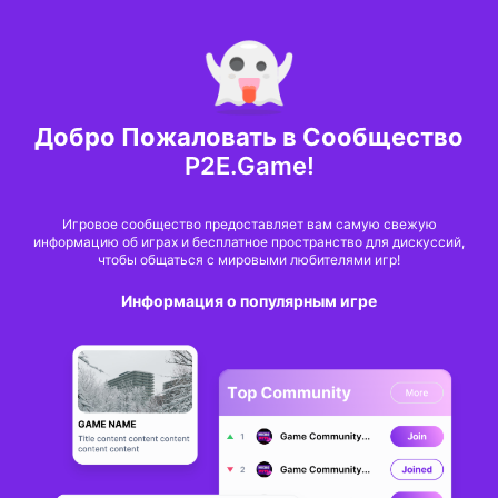
MARKET CAP :
$6,685,642,370,368.3
NFT Volume(7D) :
$66,940,158.7
ETH
Clash of NFT
3 года назад
Добро Пожаловать в Сообщество
Опубликовал(а)
6
@Tai
P2E.Game!
CON x BYBIT
Click to buy NFT on the Bybit website.
Игровое сообщество предоставляет вам самую свежую
|| Primary Pass ||
информацию об играх и бесплатное пространство для дискуссий,
чтобы общаться с мировыми любителями игр!
Информация о популярным игре