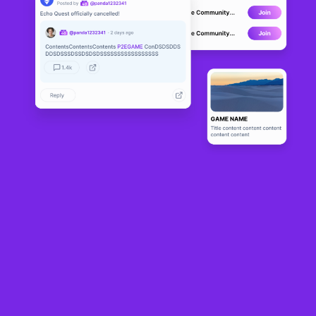
Letswalk
ETH
0x08...
About
  LetsWalk is an ongoing project by animator DeeKay Kwon 
(@deekaymotion) His goal is to make a total of 100/100 walk cycles. 
Join his journey and find your favorite character walk! :)
커뮤니티
224.2K
18.9K