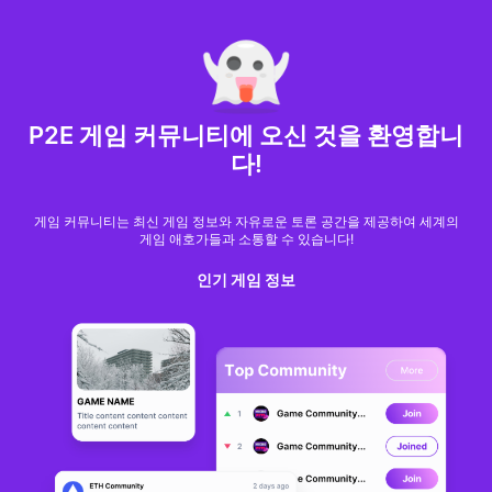
MARKET CAP :
$6,685,642,370,368.3
NFT Volume(7D) :
$66,940,158.7
ETH
NFT
P2E 게임 커뮤니티에 오신 것을 환영합니
다!
게임 커뮤니티는 최신 게임 정보와 자유로운 토론 공간을 제공하여 세계의
게임 애호가들과 소통할 수 있습니다!
인기 게임 정보