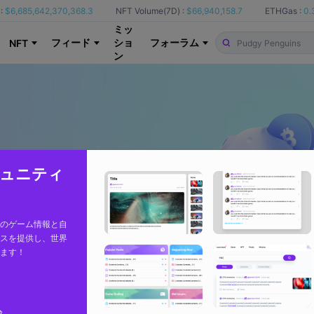
:
$6,685,642,370,368.3
NFT Volume(7D) :
$66,940,158.7
ETHGas :
0.
ミッ
フィード
ショ
フォーラム
NFT
ン
コミュニティ
のゲーム情報と自
スを提供し、世界
ます！
論