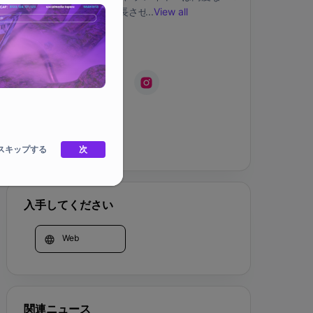
コロニーを構築して成長させ、地下を歩き回る暗
...
View all
黒の勢力から基地を守り、他のコロニーに戦いを
挑み、同盟を形成し、大規模なコミュニティイベ
SNS
ントに参加するために互いに取引することができ
ます。プレイヤーは、コミュニティクエスト、バ
トルアリーナ、グラディエーターファイト、タイ
ニーウォーズ、タイニースロットなど、コミュニ
ティ全体のイベントに参加できます。 Tiny 
会社ホーム
Colonyは、拡張の無限の機会を持つすべてを網
スキップする
羅するメタバースです。
次
入手してください
Web
関連ニュース