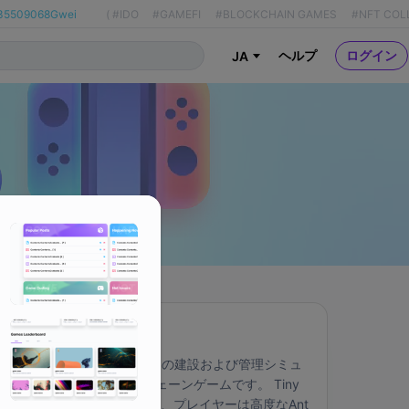
35509068Gwei
(
#IDO
#GAMEFI
#BLOCKCHAIN GAMES
#NFT COL
ヘルプ
ログイン
JA
About
Tiny Colonyは、史上初の建設および管理シミュ
レーションブロックチェーンゲームです。 Tiny 
Colony Metaverseでは、プレイヤーは高度なAnt