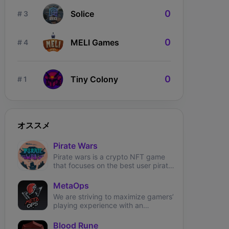
0
Solice
# 3
0
MELI Games
# 4
0
Tiny Colony
# 1
オススメ
Pirate Wars
ngdom Karnage
The Fabled
Wizardium
Pirate wars is a crypto NFT game
that focuses on the best user pirate
theme experience.
MetaOps
We are striving to maximize gamers’
playing experience with an
immersive, NFT-based first-person
shooter on Solana.
Blood Rune