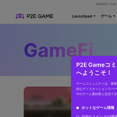
MARKET CAP 
ゲーム
Launchpad
GameFi
P2E Game
へようこそ！
ゲームコミュニティは、最新
由なディスカッションスペー
中のゲーム愛好家と交流でき
ホットなゲーム情報
自由なトピックの議