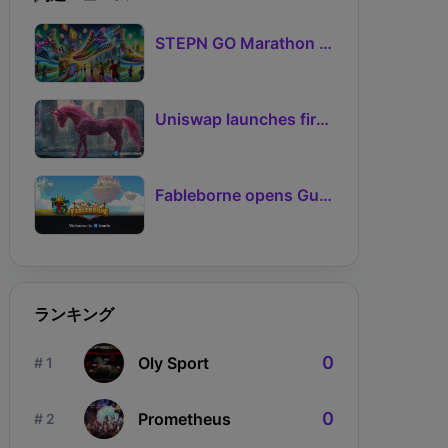
STEPN GO Marathon Challenge Season 3: Sign-Ups Live With Teams and Missed-Day Insurance
Uniswap launches first Robinhood Chain launchpad
Fableborne opens Guild signups for Season 5 as Guilds 2.0 lifts the prize pool to 95%
ランキング
0
Oly Sport
# 1
0
Prometheus
# 2