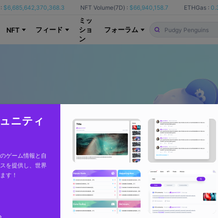
:
$6,685,642,370,368.3
NFT Volume(7D) :
$66,940,158.7
ETHGas :
0.
ミッ
フィード
ショ
フォーラム
NFT
ン
コミュニティ
のゲーム情報と自
スを提供し、世界
ます！
論