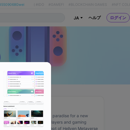
35509068Gwei
(
#IDO
#GAMEFI
#BLOCKCHAIN GAMES
#NFT COL
ヘルプ
ログイン
JA
About
Hellven Metaverse is a paradise for a new 
generation of crypto players and gaming 
enthusiasts. The concept of Hellven Metaverse 