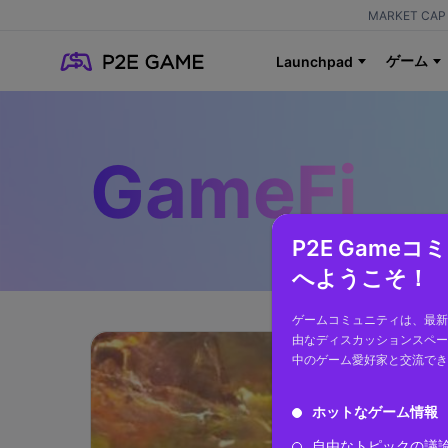
MARKET CAP 
ゲーム
Launchpad
GameFi
P2E Game
へようこそ！
ゲームコミュニティは、最新
由なディスカッションスペー
中のゲーム愛好家と交流でき
ホットなゲーム情報
自由なトピックの議