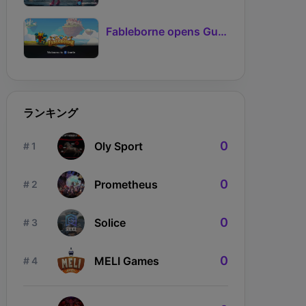
Fableborne opens Guild signups for Season 5 as Guilds 2.0 lifts the prize pool to 95%
ランキング
0
Oly Sport
# 1
0
Prometheus
# 2
0
Solice
# 3
0
MELI Games
# 4