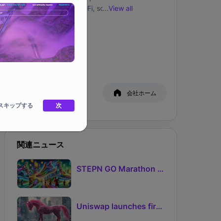
revolves around GameFi, social, 3D digital 
...
View all
space, and virtual assets, aiming to create a 
creators’ metaverse. When users enter the 
SNS
Hellven Metaverse, they not only experience 
gaming but also socialize in virtual digital 
space and participate in various themed 
events. We aim to create a truly open, free, 
and innovative platform that provides users 
ホワイトペーパー
会社ホーム
with a broader digital world, a more diverse 
スキップする
gaming experience, and more economic 
次
opportunities.
関連ニュース
STEPN GO Marathon Challenge Season 3: Sign-Ups Live With Teams and Missed-Day Insurance
Uniswap launches first Robinhood Chain launchpad