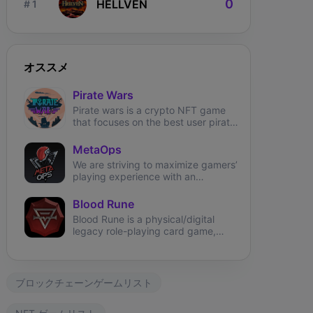
0
HELLVEN
# 1
オススメ
Pirate Wars
Pirate wars is a crypto NFT game
that focuses on the best user pirate
theme experience.
MetaOps
We are striving to maximize gamers’
playing experience with an
immersive, NFT-based first-person
shooter on Solana.
Blood Rune
Blood Rune is a physical/digital
legacy role-playing card game,
securing ownership using NFT on
the environmentally friendly
Phantasma Chain.
ブロックチェーンゲームリスト