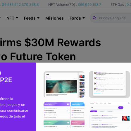
:
$6,685,642,370,368.3
NFT Volume(7D) :
$66,940,158.7
ETHGas :
0.
NFT
Feeds
Misiones
Foros
irms $30M Rewards
to Future Token
a
Desde
coindesk
hace
 P2E
frece la
bre juegos y un
 para comunicarse
uegos de todo el