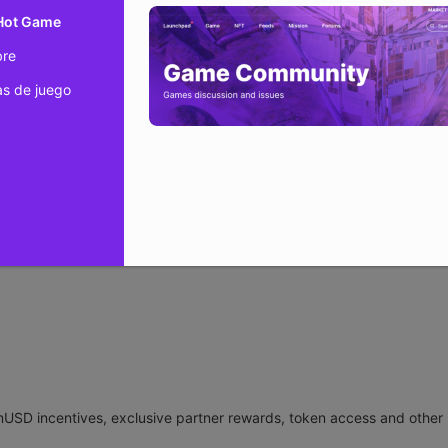
 Hot Game
in a post on X
that it will roll out a new onchain rewards program in 
0 million in Linea tokens for its first season.
bre
as “one of the largest onchain rewards programs ever built,” while st
s de juego
regularly give back” to users.
 mUSD incentives, exclusive partner rewards, token access and other