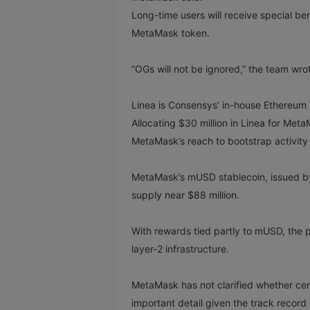
Long-time users will receive special be
MetaMask token.
“OGs will not be ignored,” the team wrot
Linea is Consensys’ in-house Ethereum l
Allocating $30 million in Linea for Met
MetaMask’s reach to bootstrap activity 
MetaMask’s mUSD stablecoin, issued by
supply near $88 million.
With rewards tied partly to mUSD, the p
layer-2 infrastructure.
MetaMask has not clarified whether certai
important detail given the track reco