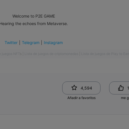
Welcome to P2E GAME
Hearing the echoes from Metaverse.
Twitter
|
Telegram
|
Instagram
e juegos NFT
s
|
Lista de juegos de criptomonedas
|
Lista de juegos de Play to Ear
4,594
Añadir a favoritos
me g