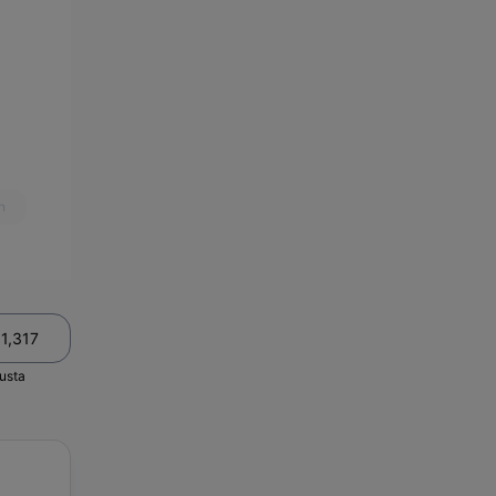
n
11,317
usta