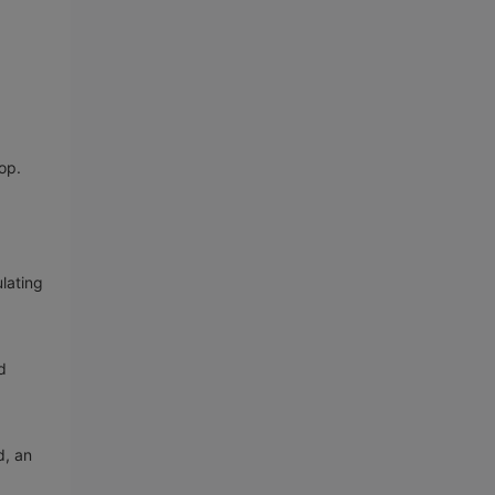
op.
lating
d
d, an