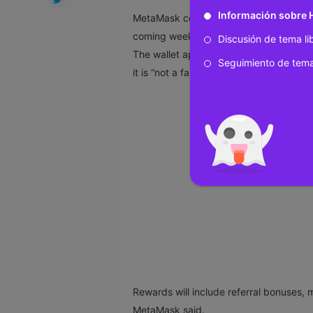
Información sobre
MetaMask confirmed over the
weekend 
coming weeks, setting aside more than $3
Discusión de tema li
The wallet app described the initiative 
Seguimiento de tema
it is “not a farming play” but a way to “
Rewards will include referral bonuses,
MetaMask said.