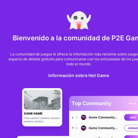
MARKET CAP :
$6,685,642,370,368.3
NFT Volume(7D) :
$66,940,158.7
ETH
Bienvenido a la comunidad de P2E Ga
Consultoría empresarial
P2E.Game
La comunidad de juegos le ofrece la información más reciente sobre juego
espacio de debate gratuito para comunicarse con los entusiastas de los ju
todo el mundo.
¿Quiere dirigirse a nuestros usuarios comprometidos？
Información sobre Hot Game
Obtener más exposición para su proyecto? Aumentar el
número de usuarios, cooperar juntos para ampliar
influenciador co-crear confianza y conciencia para
cualquier nuevos usuarios potenciales a su marca?
Estamos muy contentos de colaborar con usted. Si tiene
alguna pregunta, póngase en contacto con nosotros en
media@p2e.game para obtener más información.
La dirección de correo electrónico