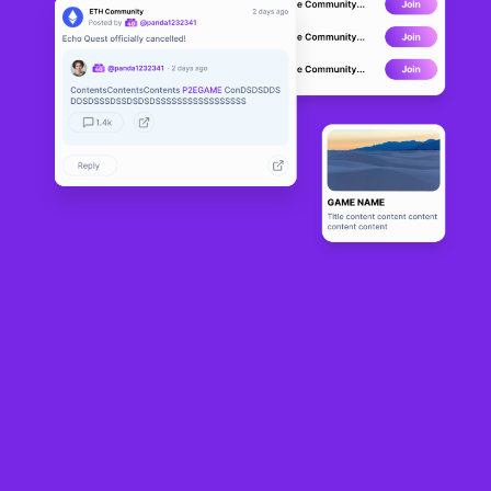
Navegar no mercado DeFi em constante mudança pode ser uma tarefa
assustadora…
Mas agora seu jogo de negociação pode ser elevado com DexCheck
Análise impulsionada por IA em tempo real, Bots de negociação do Telegram e
muito mais
💪
🗓️
IDO 18 de julho
➡️
marque seus calendários
https://twitter.com/SeedifyFund/status/1679534053488222231?s=20
Translate & Edit:
P2E Game