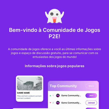
MARKET CAP :
$6,685,642,370,368.3
NFT Volume(7D) :
$66,940,158.7
ETH
Bem-vindo à Comunidade de Jogos
Seedify Anuncia
P2E!
DexCheck IDO
A comunidade de jogos oferece a você as últimas informações sobre
jogos e espaço de discussão gratuito, para se comunicar com os
entusiastas dos jogos do mundo!
Seedify
Traduzido por Burçe Kaya
Informações sobre jogos populares
De
Telegram
há 3 anos