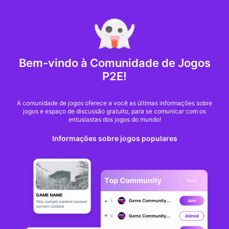
MARKET CAP :
$6,685,642,370,368.3
NFT Volume(7D) :
$66,940,158.7
ETH
NFT
Bem-vindo à Comunidade de Jogos
P2E!
A comunidade de jogos oferece a você as últimas informações sobre
jogos e espaço de discussão gratuito, para se comunicar com os
entusiastas dos jogos do mundo!
Informações sobre jogos populares