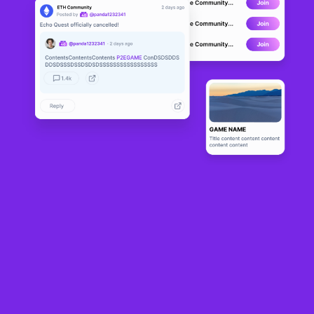
Letswalk
ETH
0x08...
Sobre
  LetsWalk is an ongoing project by animator DeeKay Kwon 
(@deekaymotion) His goal is to make a total of 100/100 walk cycles. 
Join his journey and find your favorite character walk! :)
Comunidade
224.2K
18.9K